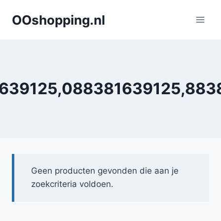
Doorgaan
OOshopping.nl
naar
inhoud
639125,088381639125,883
Geen producten gevonden die aan je
zoekcriteria voldoen.