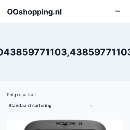
Doorgaan
OOshopping.nl
naar
inhoud
043859771103,4385977110
Enig resultaat