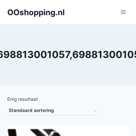
Doorgaan
OOshopping.nl
naar
inhoud
698813001057,6988130010
Enig resultaat