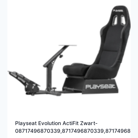
Playseat Evolution ActiFit Zwart-
08717496870339,8717496870339,8717496871