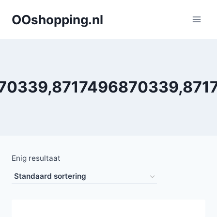
Doorgaan
OOshopping.nl
naar
inhoud
70339,8717496870339,871
Enig resultaat