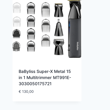
BaByliss Super-X Metal 15
in 1 Multitrimmer MT991E-
3030050175721
€
130,00