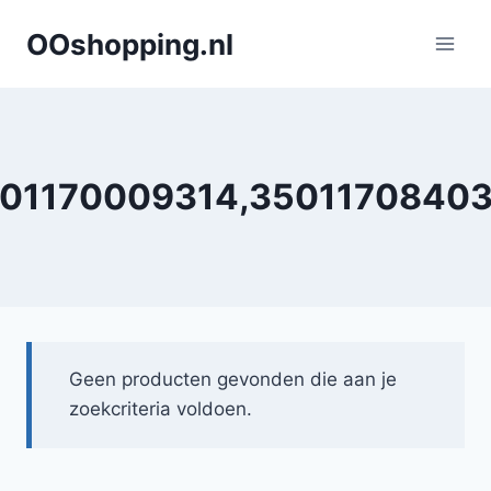
Doorgaan
OOshopping.nl
naar
inhoud
01170009314,3501170840
Geen producten gevonden die aan je
zoekcriteria voldoen.