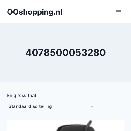
Doorgaan
OOshopping.nl
naar
inhoud
4078500053280
Enig resultaat