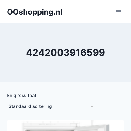
Doorgaan
OOshopping.nl
naar
inhoud
4242003916599
Enig resultaat