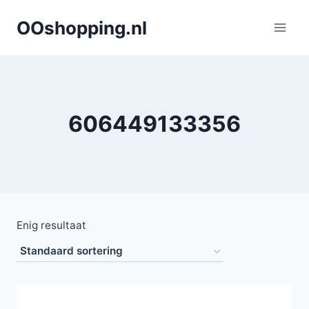
Doorgaan
OOshopping.nl
naar
inhoud
606449133356
Enig resultaat