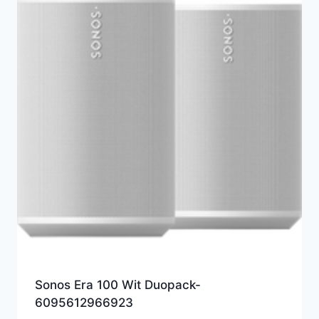
Sonos Era 100 Wit Duopack-
6095612966923