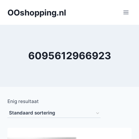
Doorgaan
OOshopping.nl
naar
inhoud
6095612966923
Enig resultaat