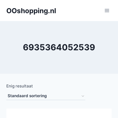
Doorgaan
OOshopping.nl
naar
inhoud
6935364052539
Enig resultaat