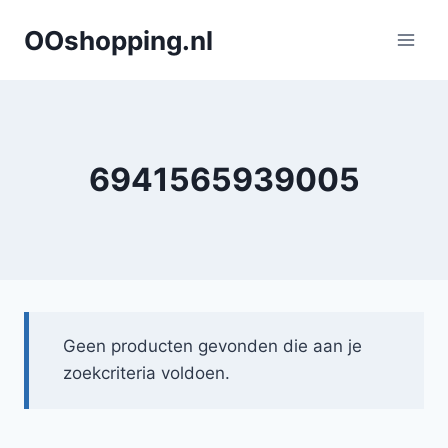
Doorgaan
OOshopping.nl
naar
inhoud
6941565939005
Geen producten gevonden die aan je
zoekcriteria voldoen.