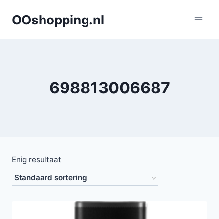
Doorgaan
OOshopping.nl
naar
inhoud
698813006687
Enig resultaat