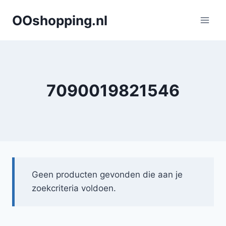
Doorgaan
OOshopping.nl
naar
inhoud
7090019821546
Geen producten gevonden die aan je
zoekcriteria voldoen.