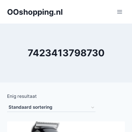
Doorgaan
OOshopping.nl
naar
inhoud
7423413798730
Enig resultaat