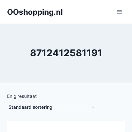
Doorgaan
OOshopping.nl
naar
inhoud
8712412581191
Enig resultaat