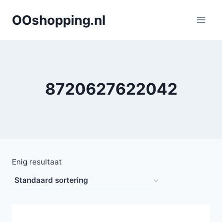
Doorgaan
OOshopping.nl
naar
inhoud
8720627622042
Enig resultaat