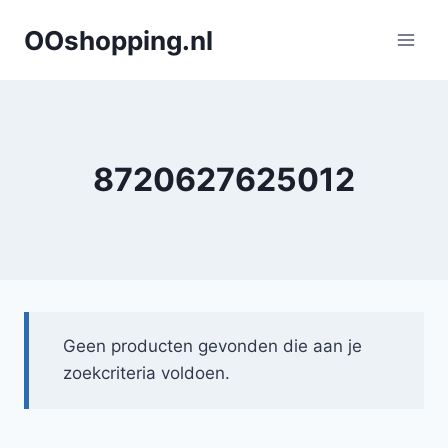
Doorgaan
OOshopping.nl
naar
inhoud
8720627625012
Geen producten gevonden die aan je
zoekcriteria voldoen.