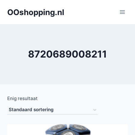
Doorgaan
OOshopping.nl
naar
inhoud
8720689008211
Enig resultaat