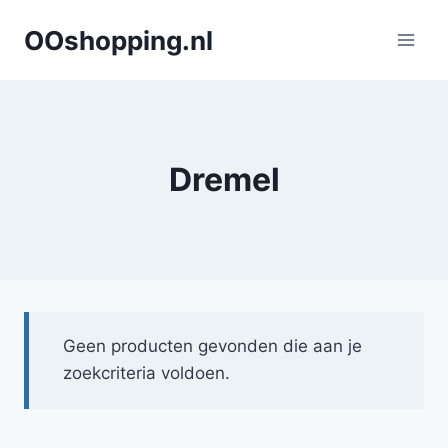
Doorgaan
OOshopping.nl
naar
inhoud
Dremel
Geen producten gevonden die aan je
zoekcriteria voldoen.