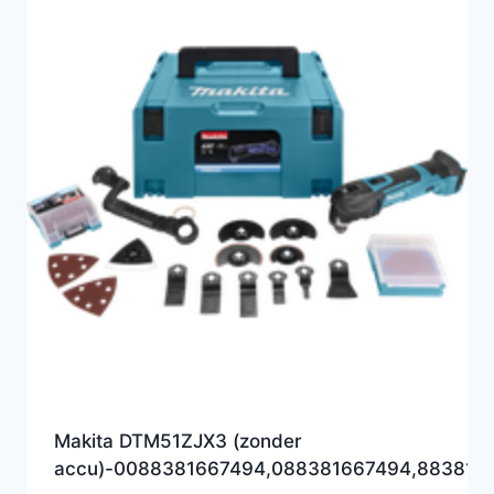
Makita DTM51ZJX3 (zonder
accu)-0088381667494,088381667494,883816