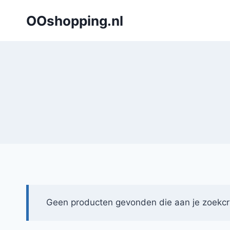
Doorgaan
OOshopping.nl
naar
inhoud
Geen producten gevonden die aan je zoekcri