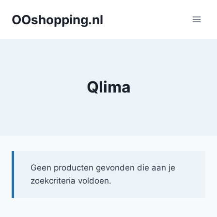
Doorgaan
OOshopping.nl
naar
inhoud
Qlima
Geen producten gevonden die aan je
zoekcriteria voldoen.