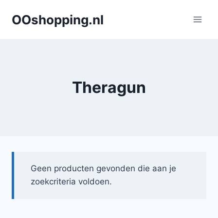
Doorgaan
OOshopping.nl
naar
inhoud
Theragun
Geen producten gevonden die aan je
zoekcriteria voldoen.