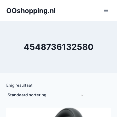
Doorgaan
OOshopping.nl
naar
inhoud
4548736132580
Enig resultaat