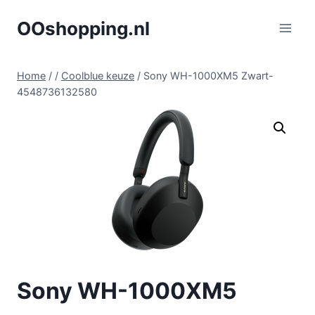
Doorgaan
OOshopping.nl
naar
inhoud
Home
/
/
Coolblue keuze
/
Sony WH-1000XM5 Zwart-
4548736132580
Sony WH-1000XM5