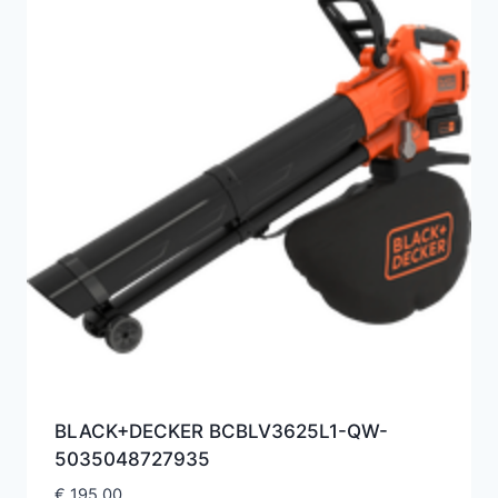
BLACK+DECKER BCBLV3625L1-QW-
5035048727935
€
195,00