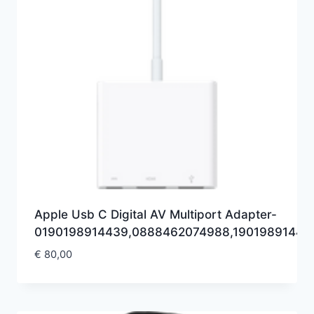
Apple Usb C Digital AV Multiport Adapter-
0190198914439,0888462074988,19019891443
€
80,00