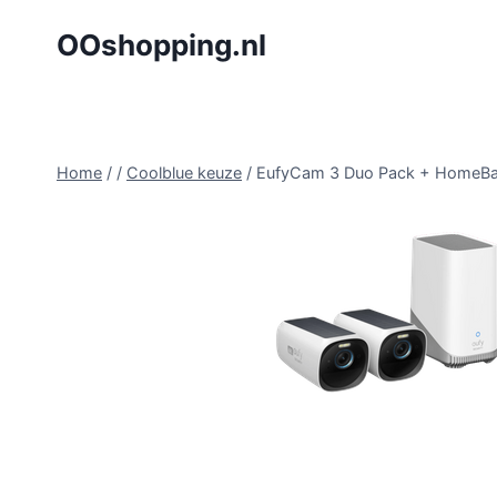
Doorgaan
OOshopping.nl
naar
inhoud
Home
/
/
Coolblue keuze
/
EufyCam 3 Duo Pack + HomeB