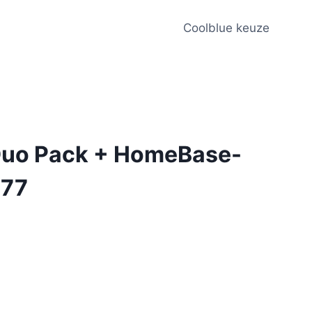
Coolblue keuze
Duo Pack + HomeBase-
277