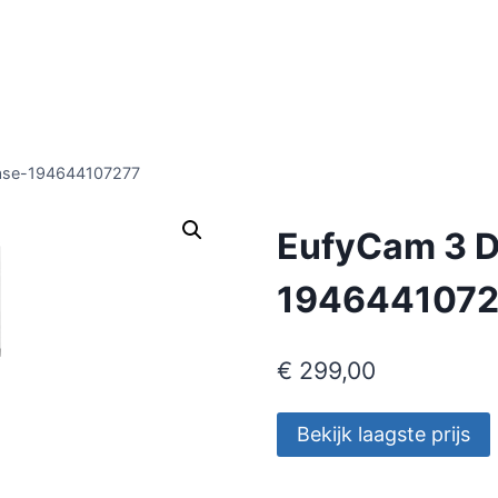
ase-194644107277
EufyCam 3 
194644107
€
299,00
Bekijk laagste prijs