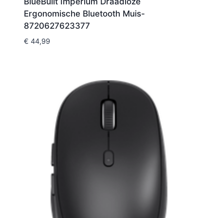
BlueBuilt Imperium Draadloze
Ergonomische Bluetooth Muis-
8720627623377
€
44,99