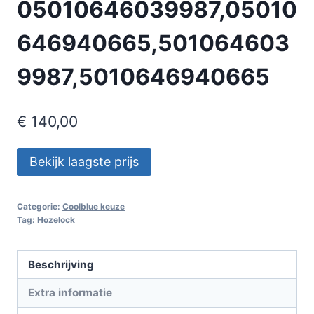
05010646039987,05010
646940665,501064603
9987,5010646940665
€
140,00
Bekijk laagste prijs
Categorie:
Coolblue keuze
Tag:
Hozelock
Beschrijving
Extra informatie