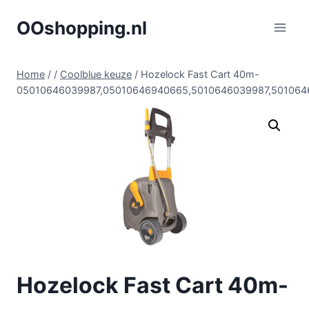
Doorgaan
OOshopping.nl
naar
inhoud
Home
/
/
Coolblue keuze
/
Hozelock Fast Cart 40m-
05010646039987,05010646940665,5010646039987,50106
Hozelock Fast Cart 40m-