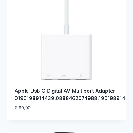
Apple Usb C Digital AV Multiport Adapter-
0190198914439,0888462074988,19019891443
€
80,00