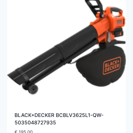
BLACK+DECKER BCBLV3625L1-QW-
5035048727935
€
195,00