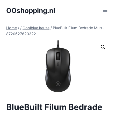
Doorgaan
OOshopping.nl
naar
inhoud
Home
/
/
Coolblue keuze
/
BlueBuilt Filum Bedrade Muis-
8720627623322
BlueBuilt Filum Bedrade