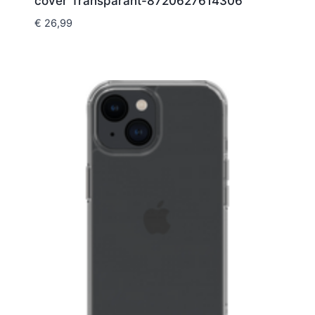
cover Transparant-8720627614306
€
26,99