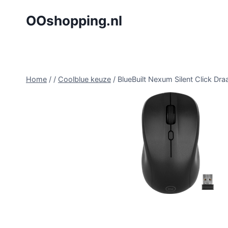
Doorgaan
OOshopping.nl
naar
inhoud
Home
/
/
Coolblue keuze
/
BlueBuilt Nexum Silent Click 