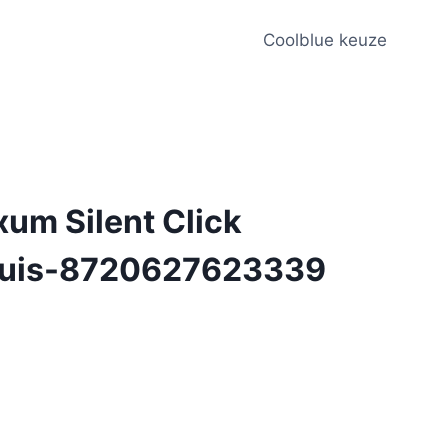
Coolblue keuze
xum Silent Click
Muis-8720627623339