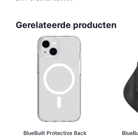
Gerelateerde producten
BlueBuilt Protective Back
BlueBu