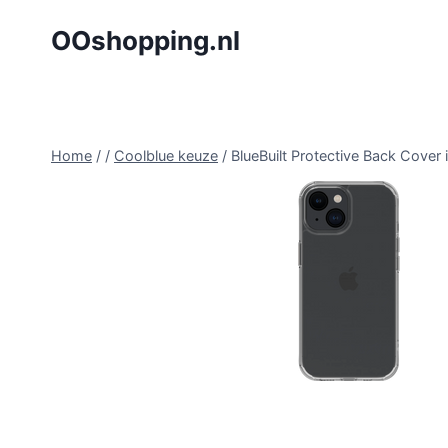
Doorgaan
OOshopping.nl
naar
inhoud
Home
/
/
Coolblue keuze
/
BlueBuilt Protective Back Cov