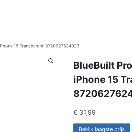
er iPhone 15 Transparant-8720627624923
BlueBuilt Pr
iPhone 15 T
872062762
€
31,99
Bekijk laagste prijs