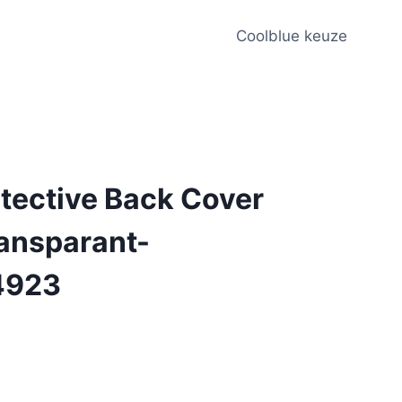
Coolblue keuze
otective Back Cover
ransparant-
4923