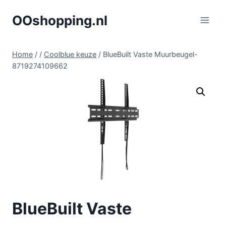
Doorgaan
OOshopping.nl
naar
inhoud
Home
/
/
Coolblue keuze
/
BlueBuilt Vaste Muurbeugel-
8719274109662
BlueBuilt Vaste