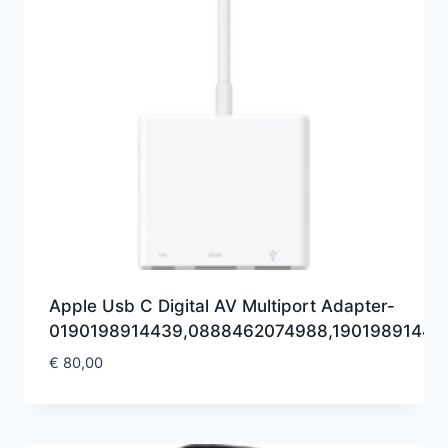
Apple Usb C Digital AV Multiport Adapter-
0190198914439,0888462074988,19019891443
€
80,00