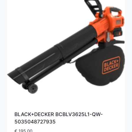
BLACK+DECKER BCBLV3625L1-QW-
5035048727935
€
195,00