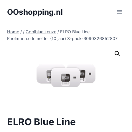
Doorgaan
OOshopping.nl
naar
inhoud
Home
/
/
Coolblue keuze
/
ELRO Blue Line
Koolmonoxidemelder (10 jaar) 3-pack-6090326852807
ELRO Blue Line