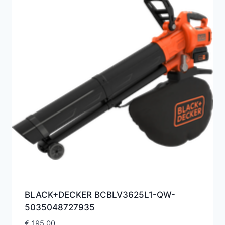
BLACK+DECKER BCBLV3625L1-QW-
5035048727935
€
195,00