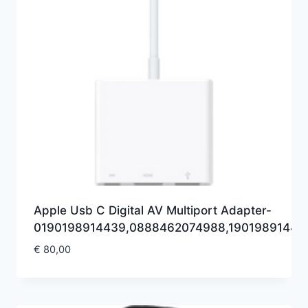
Apple Usb C Digital AV Multiport Adapter-
0190198914439,0888462074988,19019891443
€
80,00