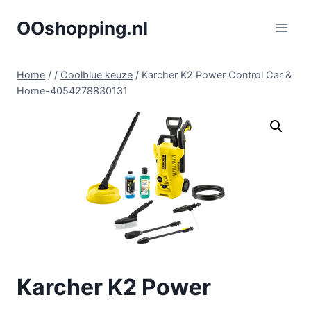
Doorgaan
OOshopping.nl
naar
inhoud
Home
/
/
Coolblue keuze
/
Karcher K2 Power Control Car &
Home-4054278830131
Karcher K2 Power