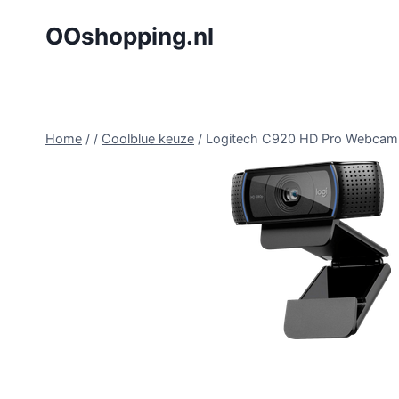
Doorgaan
OOshopping.nl
naar
inhoud
Home
/
/
Coolblue keuze
/
Logitech C920 HD Pro Webca