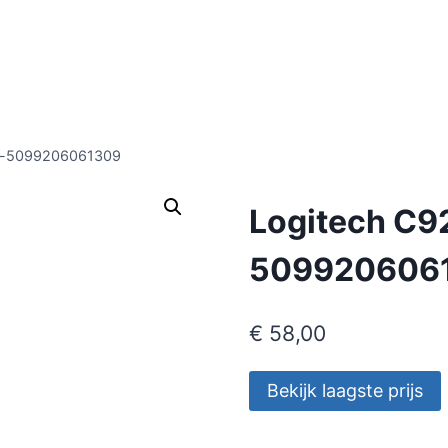
m-5099206061309
Logitech C9
509920606
€
58,00
Bekijk laagste prijs