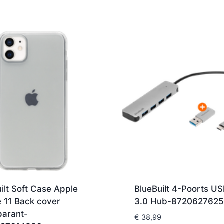
ilt Soft Case Apple
BlueBuilt 4-Poorts U
 11 Back cover
3.0 Hub-872062762
parant-
€
38,99