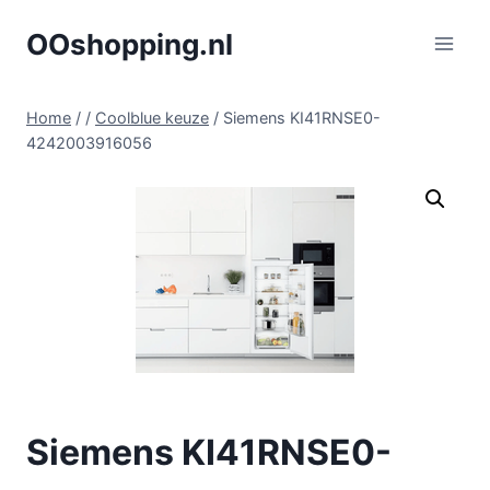
Doorgaan
OOshopping.nl
naar
inhoud
Home
/
/
Coolblue keuze
/
Siemens KI41RNSE0-
4242003916056
Siemens KI41RNSE0-