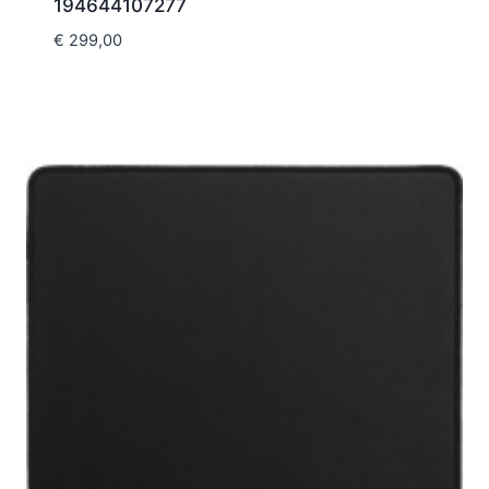
194644107277
€
299,00