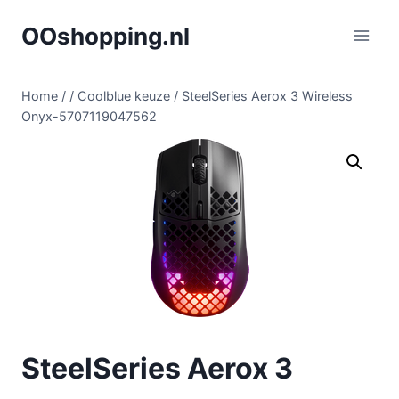
Doorgaan
OOshopping.nl
naar
inhoud
Home
/
/
Coolblue keuze
/
SteelSeries Aerox 3 Wireless
Onyx-5707119047562
SteelSeries Aerox 3