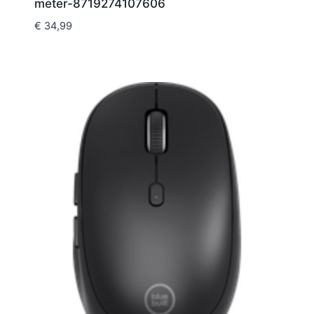
meter-8719274107606
€
34,99