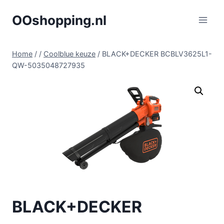
Doorgaan
OOshopping.nl
naar
inhoud
Home
/
/
Coolblue keuze
/
BLACK+DECKER BCBLV3625L1-
QW-5035048727935
BLACK+DECKER