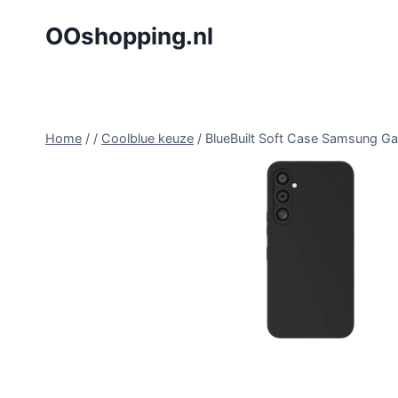
Doorgaan
OOshopping.nl
naar
inhoud
Home
/
/
Coolblue keuze
/
BlueBuilt Soft Case Samsung 