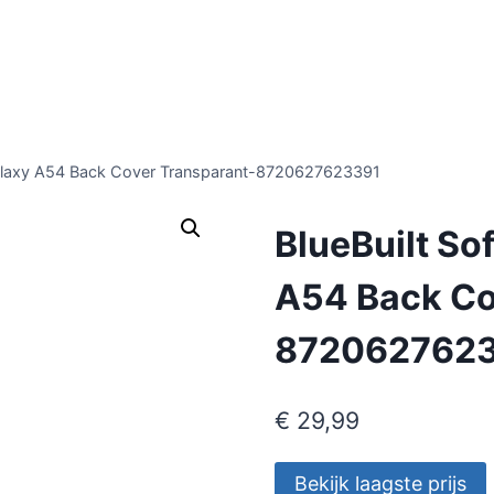
Galaxy A54 Back Cover Transparant-8720627623391
BlueBuilt S
A54 Back Co
872062762
€
29,99
Bekijk laagste prijs