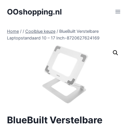
Doorgaan
OOshopping.nl
naar
inhoud
Home
/
/
Coolblue keuze
/
BlueBuilt Verstelbare
Laptopstandaard 10 – 17 Inch-8720627624169
BlueBuilt Verstelbare