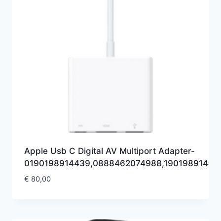
Apple Usb C Digital AV Multiport Adapter-
0190198914439,0888462074988,19019891443
€
80,00