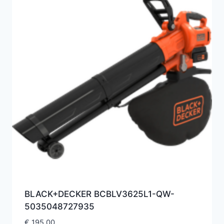
BLACK+DECKER BCBLV3625L1-QW-
5035048727935
€
195,00